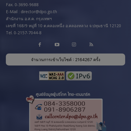
Fax. 0-3690-9688
E-Mail : director@dpo.go.th
สํานักงาน อ.ส.ค. กรุงเทพฯ
เลขที่ 168/9 หมู่ที่ 10 ต.คลองหนึ่ง อ.คลองหลวง จ.ปทุมธานี 12120
Tel. 0-2157-7044-8
จำนวนการเข้าเว็บไซต์ : 2164267 ครั้ง