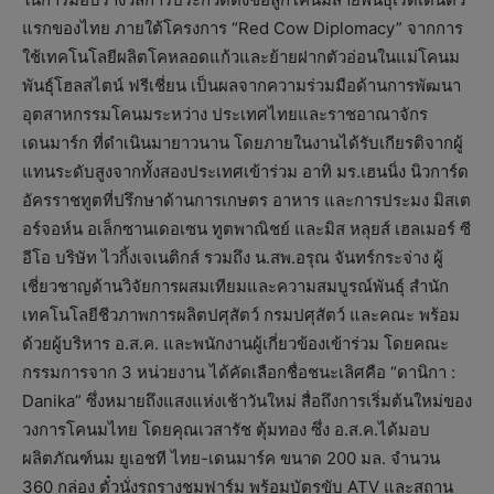
แรกของไทย ภายใต้โครงการ “Red Cow Diplomacy” จากการ
ใช้เทคโนโลยีผลิตโคหลอดแก้วและย้ายฝากตัวอ่อนในแม่โคนม
พันธุ์โฮลสไตน์ ฟรีเชี่ยน เป็นผลจากความร่วมมือด้านการพัฒนา
อุตสาหกรรมโคนมระหว่าง ประเทศไทยและราชอาณาจักร
เดนมาร์ก ที่ดำเนินมายาวนาน โดยภายในงานได้รับเกียรติจากผู้
แทนระดับสูงจากทั้งสองประเทศเข้าร่วม อาทิ มร.เฮนนิ่ง นิวการ์ด
อัครราชทูตที่ปรึกษาด้านการเกษตร อาหาร และการประมง มิสเต
อร์จอห์น อเล็กซานเดอเซน ทูตพาณิชย์ และมิส หลุยส์ เฮลเมอร์ ซี
อีโอ บริษัท ไวกิ้งเจเนติกส์ รวมถึง น.สพ.อรุณ จันทร์กระจ่าง ผู้
เชี่ยวชาญด้านวิจัยการผสมเทียมและความสมบูรณ์พันธุ์ สำนัก
เทคโนโลยีชีวภาพการผลิตปศุสัตว์ กรมปศุสัตว์ และคณะ พร้อม
ด้วยผู้บริหาร อ.ส.ค. และพนักงานผู้เกี่ยวข้องเข้าร่วม โดยคณะ
กรรมการจาก 3 หน่วยงาน ได้คัดเลือกชื่อชนะเลิศคือ “ดานิกา :
Danika” ซึ่งหมายถึงแสงแห่งเช้าวันใหม่ สื่อถึงการเริ่มต้นใหม่ของ
วงการโคนมไทย โดยคุณเวสารัช ตุ้มทอง ซึ่ง อ.ส.ค.ได้มอบ
ผลิตภัณฑ์นม ยูเอชที ไทย-เดนมาร์ค ขนาด 200 มล. จำนวน
360 กล่อง ตั๋วนั่งรถรางชมฟาร์ม พร้อมบัตรขับ ATV และสถาน