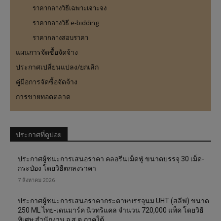
ราคากลางวิธีเฉพาะเจาะจง
ราคากลางวิธี e-bidding
ราคากลางสอบราคา
แผนการจัดซื้อจัดจ้าง
ประกาศเปลี่ยนแปลง/ยกเลิก
คู่มือการจัดซื้อจัดจ้าง
การขายทอดตลาด
ประกาศที่ดูบ่อย
ประกาศผู้ชนะการเสนอราคา คลอรีนเม็ดฟู่ ขนาดบรรจุ 30 เม็ด-
กระป๋อง โดยวิธีตกลงราคา
7 สิงหาคม 2026
ประกาศผู้ชนะการเสนอราคากระดาษบรรจุนม UHT (สลีฟ) ขนาด
250 ML ไทย-เดนมาร์ค นิวทริแคล จำนวน 720,000 แพ็ค โดยวิธี
พิเศษ สำนักงาน อ.ส.ค.ภาคใต้