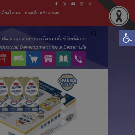
เลี้ยงโคนม
ท่องเที่ยวเชิงเกษตร
Open
์ : พัฒนาอุตสาหกรรมโคนมเพื่อชีวิตที่ดีกว่า
ndustrial Development for a Better Life
ผ
บ
ร้
M
ส
ติ
ลิ
ริ
า
I
า
ด
ต
ก
น
L
ร
ต่
ภั
า
ค้
K
ะ
อ
ณ
ร
า
L
น่
เ
ฑ์
ข
อ
A
า
ร