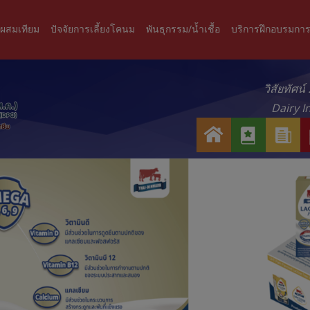
ะผสมเทียม
ปัจจัยการเลี้ยงโคนม
พันธุกรรม/น้ำเชื้อ
บริการฝึกอบรมการ
วิสัยทัศน
Dairy I
ห
เ
ข่
น้
กี่
า
า
ย
ว
แ
ว
ส
ร
กั
า
ก
บ
ร