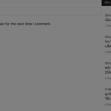
ประก
Websi
ประ
เม็
er for the next time I comment.
7 สิ
ประ
ขนา
แพ็
6 สิ
ประ
พนั
256
6 สิ
ราย
ลูก
วิธ
6 สิ