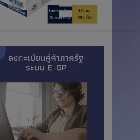
น
อ
อ
N
รู้
า
ม
ง
น
D
ไ
เ
ไ
ท
ร
ล
ย
า
น์
-
เ
ด
น