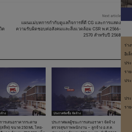
Next article
แผนแม่บทการกำกับดูแลกิจการที่ดี CG และการแสดง
วิต
ความรับผิดชอบต่อสังคมและสิ่งแวดล้อม CSR พ.ศ.2566-
2570 สำหรับปี 2568
ร่า
อิเล
ประ
รายง
ประ
ประ
ราย
ดจ้าง
ประกาศจัดซื้อ จัดจ้าง
ะการเสนอราคากระดาษ
ประกาศผลผู้ชนะการเสนอราคา จัดจ้าง
(สลีฟ) ขนาด 250 ML ไทย-
ตรวจสุขภาพพนักงาน – ลูกจ้าง อ.ส.ค.