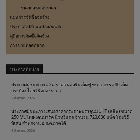
ราคากลางสอบราคา
แผนการจัดซื้อจัดจ้าง
ประกาศเปลี่ยนแปลง/ยกเลิก
คู่มือการจัดซื้อจัดจ้าง
การขายทอดตลาด
ประกาศที่ดูบ่อย
ประกาศผู้ชนะการเสนอราคา คลอรีนเม็ดฟู่ ขนาดบรรจุ 30 เม็ด-
กระป๋อง โดยวิธีตกลงราคา
7 สิงหาคม 2026
ประกาศผู้ชนะการเสนอราคากระดาษบรรจุนม UHT (สลีฟ) ขนาด
250 ML ไทย-เดนมาร์ค นิวทริแคล จำนวน 720,000 แพ็ค โดยวิธี
พิเศษ สำนักงาน อ.ส.ค.ภาคใต้
6 สิงหาคม 2026