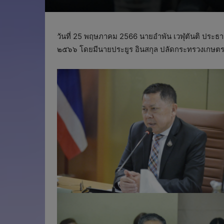
วันที่ 25 พฤษภาคม 2566 นายอำพัน เวฬุตันติ ประธา
๒๕๖๖ โดยมีนายประยูร อินสกุล ปลัดกระทรวงเกษ