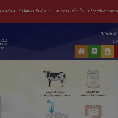
ะผสมเทียม
ปัจจัยการเลี้ยงโคนม
พันธุกรรม/น้ำเชื้อ
บริการฝึกอบรมการ
วิสัยทัศน
Dai
ห
เ
ข่
น้
กี่
า
า
ย
ว
แ
ว
ส
ร
กั
า
ก
บ
ร