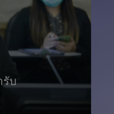
ม
า
ร์
ค
ม
รับ