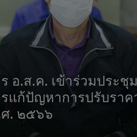
อ.ส.ค. เข้าร่วมประชุ
รแก้ปัญหาการปรับราคา
พ.ศ. ๒๕๖๖