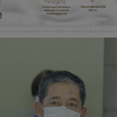
อ
.
 อ.ส.ค. เข้าร่วมประชุมหารือแนวทางการแก้ปัญหาการปรับราคารับซื้อน้ำนมโค ปี พ.ศ.
ส
.
ค
.