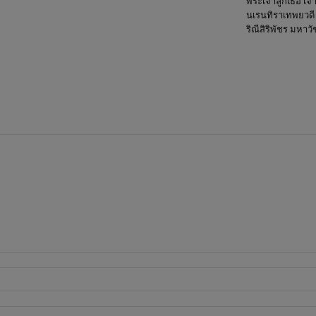
พระเจ้าลูกเธอ เจ้
นเรนทิราเทพยวด
ริณีสิริพัชร มหาว