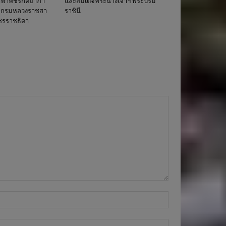
าฟ้าพัชรกิติยาภา
และสมเด็จพระนางเจ้าฯ พระบรม
ี กรมหลวงราชสา
ราชินี
ัชรราชธิดา