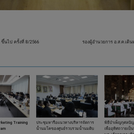
้นไป ครั้งที่ 8/2566
รองผู้อำนวยการ อ.ส.ค.เ
eting Training
ประชุมหารือแนวทางบริหารจัดการ
พิธีบำเพ็ญกุศลปั
ram
น้ำนมโคของศูนย์รวบรวมน้ำนมดิบ
เพื่ออุทิศถวายเป็