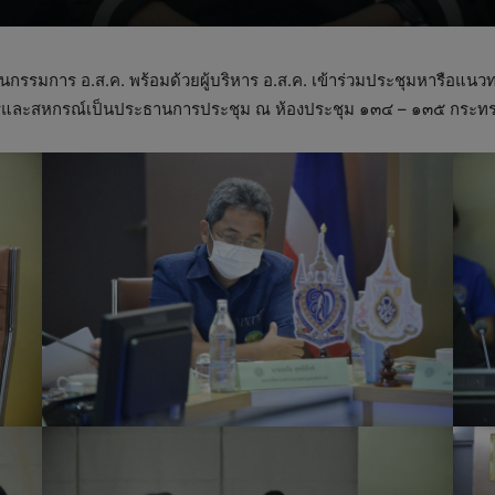
นกรรมการ อ.ส.ค. พร้อมด้วยผู้บริหาร อ.ส.ค. เข้าร่วมประชุมหารือแนว
ตรและสหกรณ์เป็นประธานการประชุม ณ ห้องประชุม ๑๓๔ – ๑๓๕ กระท