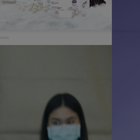
น
อ
อ
N
รู้
า
ม
ง
น
D
 ๒๕๖๖
ไ
เ
ไ
ท
ร
ล
ย
า
น์
-
เ
ด
น