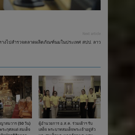
Next article
ดินทางไปสำรวจตลาดผลิตภัณฑ์นมในประเทศ สปป. ลาว
ญญาสมวาร (50 วัน)
ผู้อำนวยการ อ.ส.ค. ร่วมเฝ้าฯ รับ
นพระกุศลแด่ สมเด็จ
เสด็จ พระบาทสมเด็จพระเจ้าอยู่หัว