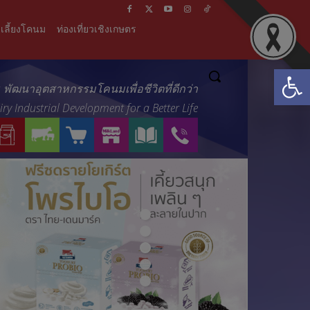
เลี้ยงโคนม
ท่องเที่ยวเชิงเกษตร
Open
์ : พัฒนาอุตสาหกรรมโคนมเพื่อชีวิตที่ดีกว่า
ry Industrial Development for a Better Life
ผ
บ
ร้
M
ส
ติ
ลิ
ริ
า
I
า
ด
ต
ก
น
L
ร
ต่
ภั
า
ค้
K
ะ
อ
ณ
ร
า
L
น่
เ
ฑ์
ข
อ
A
า
ร