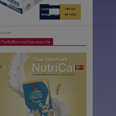
น
อ
อ
N
รู้
า
ม
ง
น
D
กรุงเทพฯ
ไ
เ
ไ
รโมชันดีๆจากนมไทย-เดนมาร์ค
ท
ร
ล
ย
า
น์
-
เ
ด
น