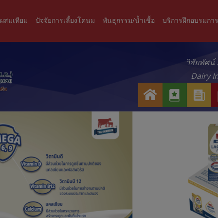
ะผสมเทียม
ปัจจัยการเลี้ยงโคนม
พันธุกรรม/น้ำเชื้อ
บริการฝึกอบรมการ
วิสัยทัศน
Dairy I
ห
เ
ข่
น้
กี่
า
า
ย
ว
แ
ว
ส
ร
กั
า
ก
บ
ร