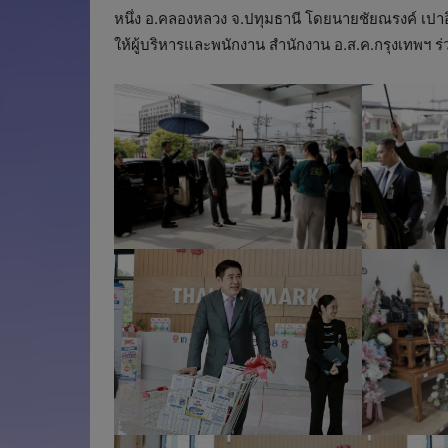
หนึ่ง อ.คลองหลวง จ.ปทุมธานี โดยนายชัยณรงค์ เป
ให้ผู้บริหารและพนักงาน สำนักงาน อ.ส.ค.กรุงเทพฯ ร่
นมไทย-เดนมาร์ค นมโคสดแท้ธรรมชาติ ไม่ผ
idenmark.com
100%