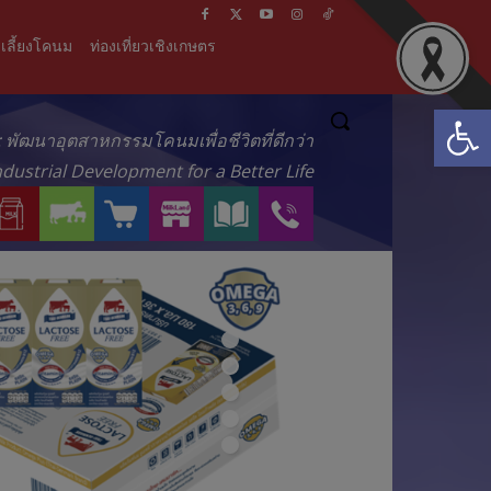
เลี้ยงโคนม
ท่องเที่ยวเชิงเกษตร
Open
์ : พัฒนาอุตสาหกรรมโคนมเพื่อชีวิตที่ดีกว่า
ndustrial Development for a Better Life
ผ
บ
ร้
M
ส
ติ
ลิ
ริ
า
I
า
ด
ต
ก
น
L
ร
ต่
ภั
า
ค้
K
ะ
อ
ณ
ร
า
L
น่
เ
ฑ์
ข
อ
A
า
ร