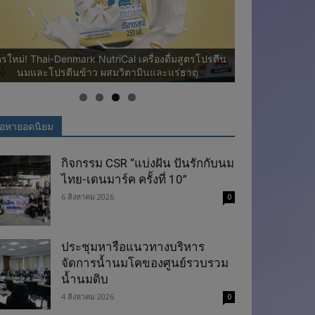
ม
า
ปิดแล้วร้านจำหน่ายนมไทย-เดนมาร์ค อ.ส.ค. กรุงเทพฯ
(ตลาดไท)
ร้านค้า
ร์
ค
ื้อหายอดนิยม
กิจกรรม CSR “แบ่งฝัน ปันรักกับนม
ไทย-เดนมาร์ค ครั้งที่ 10”
6 สิงหาคม 2026
0
ประชุมหารือแนวทางบริหาร
จัดการน้ำนมโคของศูนย์รวบรวม
น้ำนมดิบ
4 สิงหาคม 2026
0