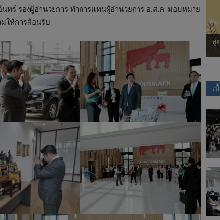
าอินทร์ รองผู้อำนวยการ ทำการแทนผู้อำนวยการ อ.ส.ค. มอบหมาย
วมให้การต้อนรับ
สมนมผง
สูตรใหม่! Thai-Denmark NutriCal เครื่องดื่มสูตรโปรตีน
เ
นมและโปรตีนข้าว ผสมวิตามินและแร่ธาตุ
เน