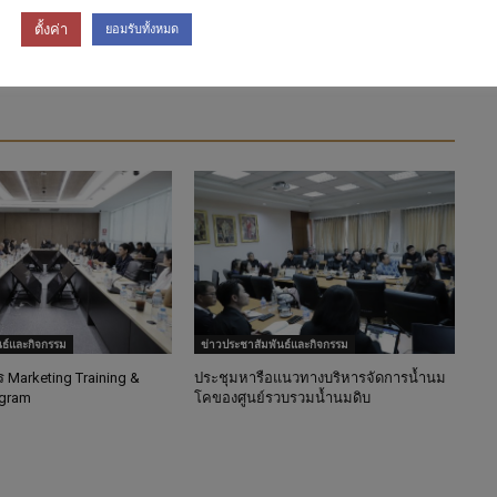
่อง
จัดหาแรงงาน ประจำปีงบประมาณ 2569 จำนวน 84
อัตรา เพื่อปฏิบัติงาน ณ สำนักงาน อ.ส.ค.ภาคเหนือตอน
ตั้งค่า
นางสา
ยอมรับทั้งหมด
ล่าง โดยวิธีคัดเลือก
บรรจ
นธ์และกิจกรรม
ข่าวประชาสัมพันธ์และกิจกรรม
Marketing Training &
ประชุมหารือแนวทางบริหารจัดการน้ำนม
ogram
โคของศูนย์รวบรวมน้ำนมดิบ