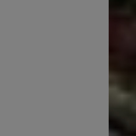
:*
*
te: