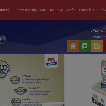
ะผสมเทียม
ปัจจัยการเลี้ยงโคนม
พันธุกรรม/น้ำเชื้อ
บริการฝึกอบรมการ
วิสัยทัศน
Dairy I
ห
เ
ข่
น้
กี่
า
า
ย
ว
แ
ว
ส
ร
กั
า
ก
บ
ร