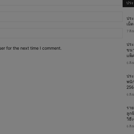
ประก
Email:
ประ
เม็
Websi
7 สิ
ประ
er for the next time I comment.
ขนา
แพ็
6 สิ
ประ
พนั
256
6 สิ
ราย
ลูก
วิธ
6 สิ