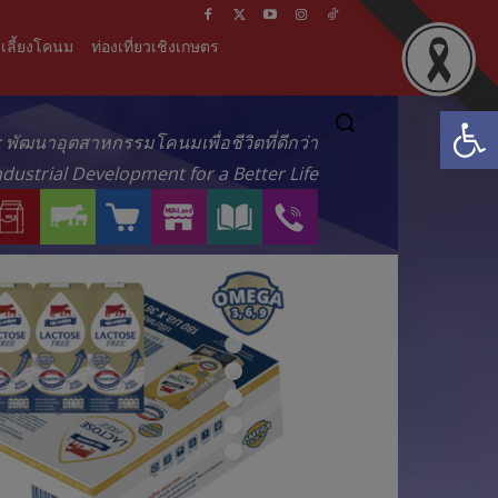
เลี้ยงโคนม
ท่องเที่ยวเชิงเกษตร
Open
์ : พัฒนาอุตสาหกรรมโคนมเพื่อชีวิตที่ดีกว่า
ndustrial Development for a Better Life
ผ
บ
ร้
M
ส
ติ
ลิ
ริ
า
I
า
ด
ต
ก
น
L
ร
ต่
ภั
า
ค้
K
ะ
อ
ณ
ร
า
L
น่
เ
ฑ์
ข
อ
A
า
ร