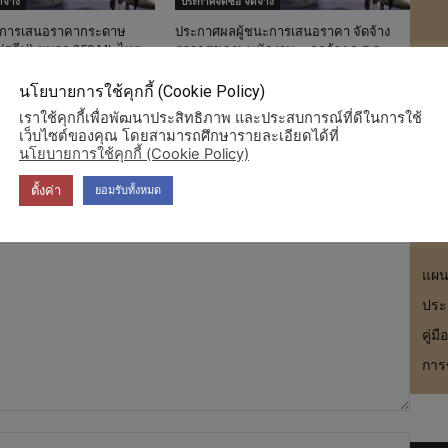
ดจ้าง
ประกาศจัดซื้อ จัดจ้าง
ะการเสนอราคากระดาษ
ประกาศผลผู้ชนะการเสนอราคา จัดจ้าง
(สลีฟ) ขนาด 250 ML ไทย-
ตรวจสุขภาพพนักงาน – ลูกจ้าง อ.ส.ค.
สาร
ทริแคล จำนวน 720,000 แพ็ค
ส่วนกลาง จำนวน 321 คน ประจำปี 2569
สำนักงาน อ.ส.ค.ภาคใต้
โดยวิธีเฉพาะเจาะจง
นโยบายการใช้คุกกี้ (Cookie Policy)
การ
เราใช้คุกกี้เพื่อพัฒนาประสิทธิภาพ และประสบการณ์ที่ดีในการใช้
เว็บไซต์ของคุณ โดยสามารถศึกษารายละเอียดได้ที่
นโยบายการใช้คุกกี้ (Cookie Policy)
ตั้งค่า
ยอมรับทั้งหมด
แผนก
ประ
คู่ม
การ
Name