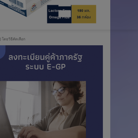
น
อ
อ
N
รู้
า
ม
ง
น
D
โดยวิธีคัดเลือก
ไ
เ
ไ
ท
ร
ล
ย
า
น์
-
เ
ด
น