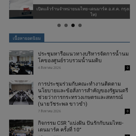
เปิดแล้วร้านจำหน่ายนมไทย-เดนมาร์ค อ.ส.ค. กรุงเทพฯ (ตลาด
ไท)
เนื้อหายอดนิยม
ประชุมหารือแนวทางบริหารจัดการน้ำนม
โคของศูนย์รวบรวมน้ำนมดิบ
4 สิงหาคม 2026
0
การประชุมร่วมกับคณะทำงานติดตาม
นโยบายและข้อสั่งการสำคัญของรัฐมนตรี
ช่วยว่าการกระทรวงเกษตรและสหกรณ์
(นายวัชระพล ขาวขำ)
7 สิงหาคม 2026
0
กิจกรรม CSR “แบ่งฝัน ปันรักกับนมไทย-
เดนมาร์ค ครั้งที่ 10”