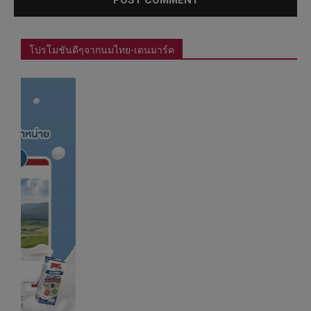
โปรโมชันดีๆจากนมไทย-เดนมาร์ค