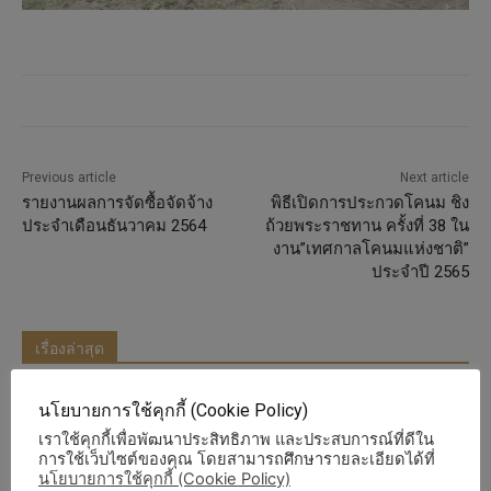
Previous article
Next article
รายงานผลการจัดซื้อจัดจ้าง
พิธีเปิดการประกวดโคนม ชิง
ประจำเดือนธันวาคม 2564
ถ้วยพระราชทาน ครั้งที่ 38 ใน
งาน”เทศกาลโคนมแห่งชาติ”
ประจำปี 2565
เรื่องล่าสุด
การประชุมร่วมกับคณะทำงานติดตาม
นโยบายการใช้คุกกี้ (Cookie Policy)
นโยบายและข้อสั่งการสำคัญของรัฐมนตรี
เราใช้คุกกี้เพื่อพัฒนาประสิทธิภาพ และประสบการณ์ที่ดีใน
ช่วยว่าการกระทรวงเกษตรและสหกรณ์ (นาย
การใช้เว็บไซต์ของคุณ โดยสามารถศึกษารายละเอียดได้ที่
วัชระพล ขาวขำ)
ข่าวประชาสัมพันธ์และ
กิจกรรม
นโยบายการใช้คุกกี้ (Cookie Policy)
7 สิงหาคม 2026