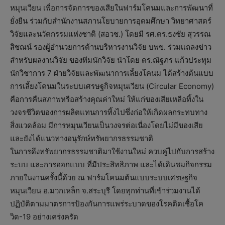
หมุนเวียน เพื่อการจัดการของเสียในฟาร์มโคนมและการพัฒนาที่
ยั่งยืน ร่วมกับสำนักงานสภานโยบายการอุดมศึกษา วิทยาศาสตร์
วิจัยและนวัตกรรมแห่งชาติ (สอวช.) โดยมี รศ.ดร.ธงชัย สุวรรณ
สิชณน์ รองผู้อำนวยการด้านบริหารงานวิจัย​ บพข. ร่วมเเถลงข่าว
สำหรับผลงานวิจัย ของทีมนักวิจัย​ นำโดย​ ดร.​ณัฐ​ภร​ แก้ว​ประทุ​ม​
นักวิชาการ​ 7​ ฝ่าย​วิจัย​และ​พัฒนาการ​เลี้ยง​โคนม​ ได้สร้างต้นแบบ
การเลี้ยงโคนมในระบบเศรษฐกิจหมุนเวียน (Circular Economy)
คือการคืนสภาพหรือสร้างคุณค่าใหม่ ให้แก่ของเสียเหลือทิ้งใน
วงจรชีวิตของการผลิตแทนการทิ้งไปซึ่งก่อให้เกิดผลกระทบทาง
สิ่งแวดล้อม มีการหมุนเวียนเป็นวงจรต่อเนื่องโดยไม่มีของเสีย
และยังได้แนวทางอนุรักษ์ทรัพยากรธรรมชาติ
ในการดึงทรัพยากรธรรมชาติมาใช้งานใหม่ ควบคู่ไปกับการสร้าง
ระบบ และการออกแบบ ที่มีประสิทธิภาพ และได้เดินชมกิจกรรม
ภายในงานครั้งนี้ด้วย ณ ฟาร์มโคนมต้นแบบระบบเศรษฐกิจ
หมุนเวียน อ.มวกเหล็ก จ.สระบุรี โดยทุกท่านที่เข้าร่วมงานได้
ปฏิบัติตามมาตรการป้องกันการแพร่ระบาดของโรคติดเชื้อโค
วิด-19 อย่างเคร่งครัด