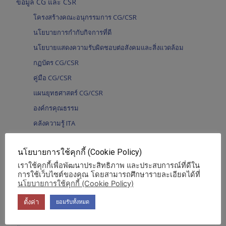
ข้อมูล CG และ CSR
โครงสร้างคณะอนุกรรมการ CG/CSR
นโยบายการกำกับกิจการที่ดี
นโยบายแสดงความรับผิดชอบต่อสังคมและสิ่งแวดล้อม
กฏบัตร CG/CSR
คู่มือ CG/CSR
แผนยุทธศาสตร์ CG/CSR
องค์กรคุณธรรม
คลังความรู้ ITA
รายงานการพัฒนาอย่างยั่งยืน
นโยบายการใช้คุกกี้ (Cookie Policy)
รายงานประจำปี อ.ส.ค.
เราใช้คุกกี้เพื่อพัฒนาประสิทธิภาพ และประสบการณ์ที่ดีใน
รายงานประจำปี รายฝ่าย/สำนัก
การใช้เว็บไซต์ของคุณ โดยสามารถศึกษารายละเอียดได้ที่
นโยบายการใช้คุกกี้ (Cookie Policy)
รายงานสรุปแบบประเมินความพึงพอใจ
งบการเงิน
ตั้งค่า
ยอมรับทั้งหมด
โครงสร้างองค์กร