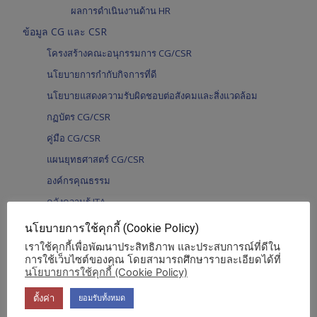
ผลการดำเนินงานด้าน HR
ข้อมูล CG และ CSR
โครงสร้างคณะอนุกรรมการ CG/CSR
นโยบายการกำกับกิจการที่ดี
นโยบายแสดงความรับผิดชอบต่อสังคมและสิ่งแวดล้อม
กฏบัตร CG/CSR
คู่มือ CG/CSR
แผนยุทธศาสตร์ CG/CSR
องค์กรคุณธรรม
คลังความรู้ ITA
รายงานการพัฒนาอย่างยั่งยืน
นโยบายการใช้คุกกี้ (Cookie Policy)
รายงานประจำปี อ.ส.ค.
เราใช้คุกกี้เพื่อพัฒนาประสิทธิภาพ และประสบการณ์ที่ดีใน
การใช้เว็บไซต์ของคุณ โดยสามารถศึกษารายละเอียดได้ที่
รายงานประจำปี รายฝ่าย/สำนัก
นโยบายการใช้คุกกี้ (Cookie Policy)
รายงานสรุปแบบประเมินความพึงพอใจ
ตั้งค่า
ยอมรับทั้งหมด
งบการเงิน