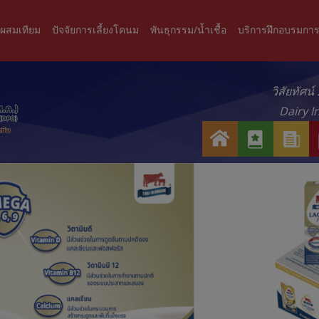
ะผสมเทียม
ปัจจัยการเลี้ยงโคนม
พันธุกรรม/น้ำเชื้อ
บริการฝึกอบรมการ
วิสัยทัศน
Dairy I
ห
เ
ข่
น้
กี่
า
า
ย
ว
แ
ว
ส
ร
กั
า
ก
บ
ร