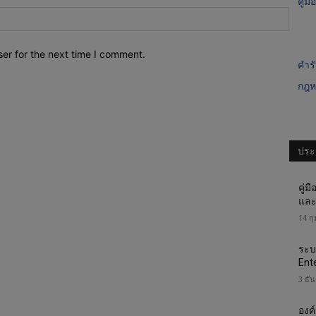
คู่
Websi
er for the next time I comment.
คำร
กฎหม
ประก
คู่ม
และ
14 ก
ระบ
Ent
3 ธั
องค