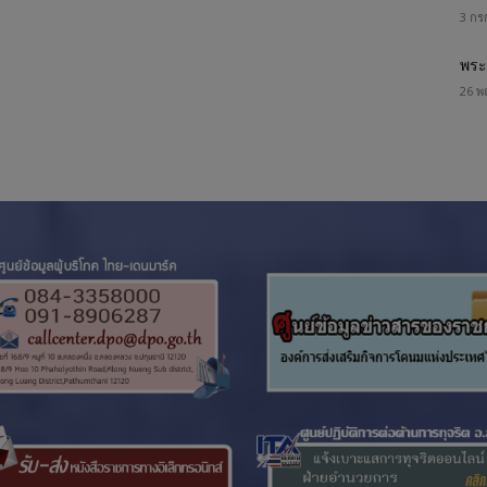
3 กร
พระ
26 พ