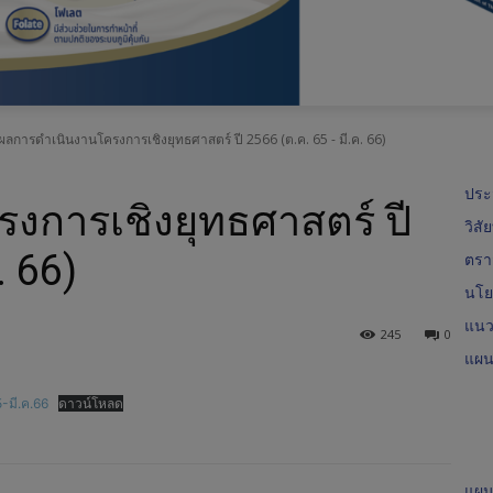
อ
.
ผลการดำเนินงานโครงการเชิงยุทธศาสตร์ ปี 2566 (ต.ค. 65 - มี.ค. 66)
ส
ประ
.
งการเชิงยุทธศาสตร์ ปี
วิสั
ค
. 66)
ตรา
นโยบ
.
แนว
245
0
แผน
-มี.ค.66
ดาวน์โหลด
แผน