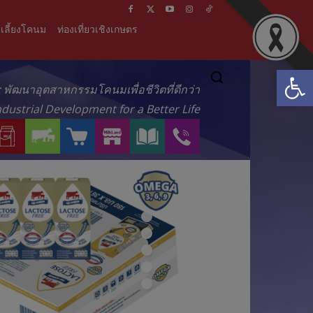
เลี้ยงโคนม
ท่องเที่ยวเชิงเกษตร
Open
์ : พัฒนาอุตสาหกรรมโคนมเพื่อชีวิตที่ดีกว่า
ndustrial Development for a Better Life
ผ
บ
ร้
M
ส
ติ
ลิ
ริ
า
I
า
ด
ต
ก
น
L
ร
ต่
ภั
า
ค้
K
ะ
อ
ณ
ร
า
L
น่
เ
ฑ์
ข
อ
A
า
ร