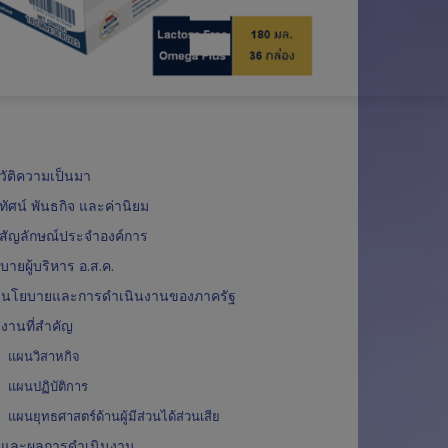
น
อ
อ
N
รู้
า
ม
ง
น
D
ไ
เ
ไ
วัติความเป็นมา
ท
ร
ล
ยทัศน์ พันธกิจ และค่านิยม
ย
า
น์
สัญลักษณ์ประจำองค์การ
ายผู้บริหาร อ.ส.ค.
-
นโยบายและการดำเนินงานของภาครัฐ
เ
งานที่สำคัญ
แผนวิสาหกิจ
ด
แผนปฏิบัติการ
น
แผนยุทธศาสตร์ด้านผู้มีส่วนได้ส่วนเสีย
และผลการดำเนินงาน